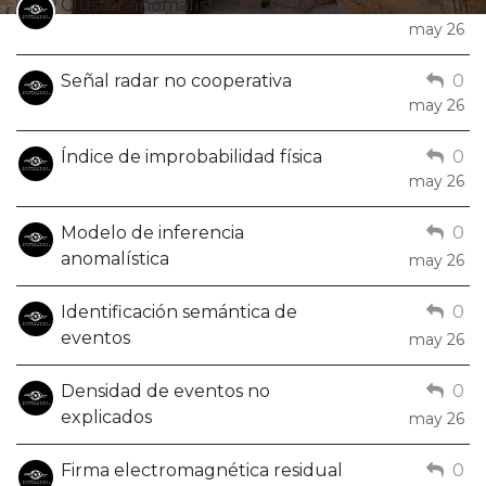
Cluster anomalístico
0
may 26
Señal radar no cooperativa
0
may 26
Índice de improbabilidad física
0
may 26
Modelo de inferencia
0
anomalística
may 26
Identificación semántica de
0
eventos
may 26
Densidad de eventos no
0
explicados
may 26
Firma electromagnética residual
0