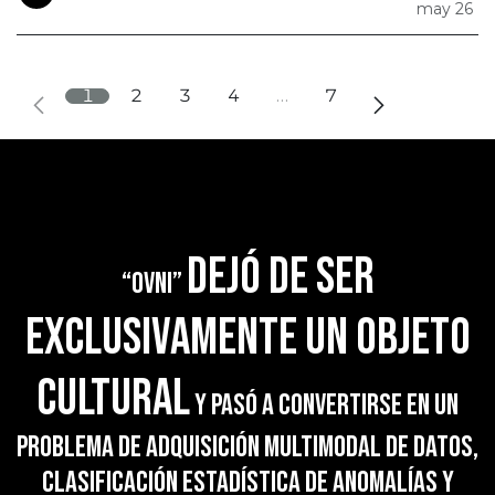
may 26
1
2
3
4
…
7
dejó de ser
“OVNI”
exclusivamente un objeto
cultural
y pasó a convertirse en un
problema de adquisición multimodal de datos,
clasificación estadística de anomalías y