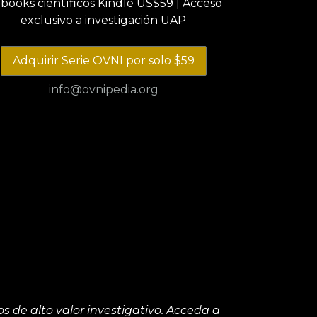
ebooks científicos Kindle US$59 | Acceso
exclusivo a investigación UAP
Adquirir Serie OVNI por solo $59
info@ovnipedia.org
 de alto valor investigativo. Acceda a