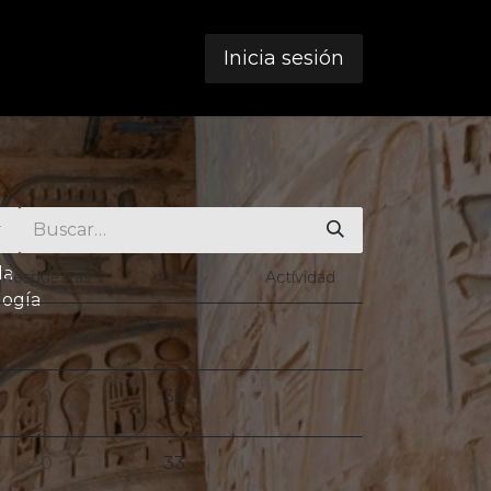
Inicia sesión
la
Respuestas
Vistas
Actividad
logía
0
57
0
30
0
33