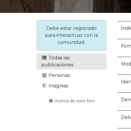
Seña
Índi
Debe estar registrado
para interactuar con la
comunidad.
Firm
Todas las
Mode
publicaciones
Personas
Iden
Insignias
Den
Acerca de este foro
Dete