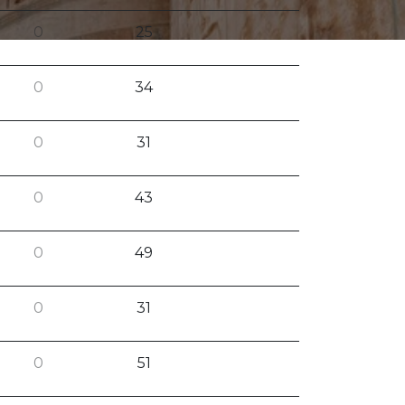
0
25
0
34
0
31
0
43
0
49
0
31
0
51