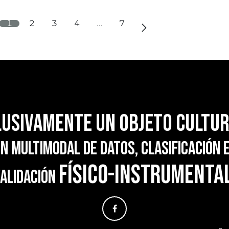
1
2
3
4
…
7
lusivamente un objeto cultu
n multimodal de datos, clasificación 
físico-instrumenta
alidación