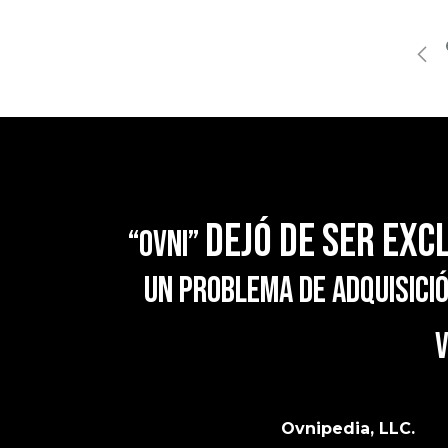
dejó de ser exc
“OVNI”
un problema de adquisició
v
Ovnipedia, LLC.