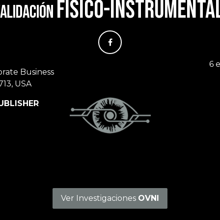
físico-instrumenta
alidación
6 
orate Business
713, USA
UBLISHER
Ver Investigaciones
OVNI