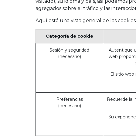
visitado), su idioma y país, así podemos p
agregados sobre el tráfico y las interacc
Aquí está una vista general de las cookie
Categoría de cookie
Sesión y seguridad
Autentique us
(necesario)
web proporci
El sitio web
Preferencias
Recuerde la i
(necesario)
Su experienci