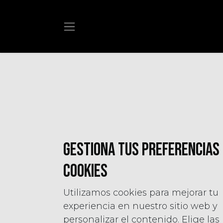
Ir al contenido
Gestiona tus preferencias
cookies
Utilizamos cookies para mejorar tu
experiencia en nuestro sitio web y
personalizar el contenido. Elige las