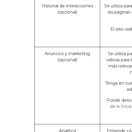
Historial de interacciones
Se utiliza par
(opcional)
las páginas
El sitio w
Anuncios y marketing
Se utiliza p
(opcional)
valiosa para
más relevan
Tenga en cue
ad
Puede descar
de la Inici
Analítica
Entiende cóm