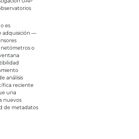
stigación UAP
observatorios
lo es
e adquisición —
ensores
agnetómetros o
 ventana
ibilidad
tamiento
de análisis
ífica reciente
fue una
os nuevos
dad de metadatos