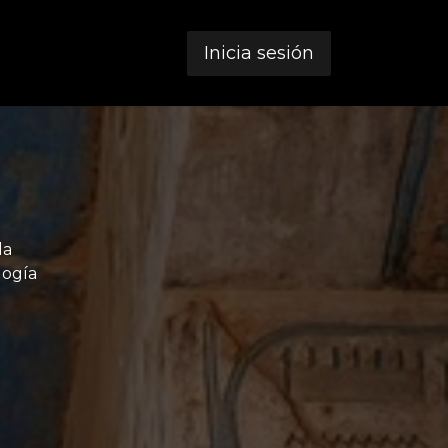
Inicia sesión
la
logía