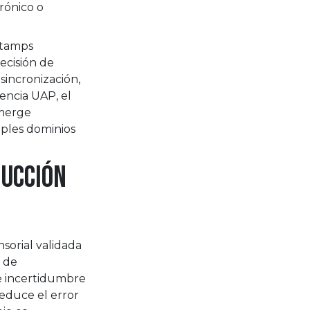
trónico o
estamps
ecisión de
sincronización,
iencia UAP, el
emerge
ples dominios
ducción
nsorial validada
 de
ee incertidumbre
educe el error