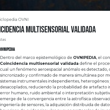
iclopedia OVNI
ncidencia multisensorial validada
stas
OVNIPEDIA
Dentro del marco epistemológico de
OVNIPEDIA
, el co
Coincidencia multisensorial validada
define el proce
cual un fenómeno aeroespacial anómalo es detectado, c
sincronizado y confirmado de manera simultánea por mú
sistemas instrumentales independientes, heterogéneos 
desacoplados, reduciendo la probabilidad de artefacto 
error humano, ruido ambiental o interpretación subjetiv
emerge de la convergencia entre la astrofísica observaci
ingeniería de sensores, la adquisición distribuida de datos