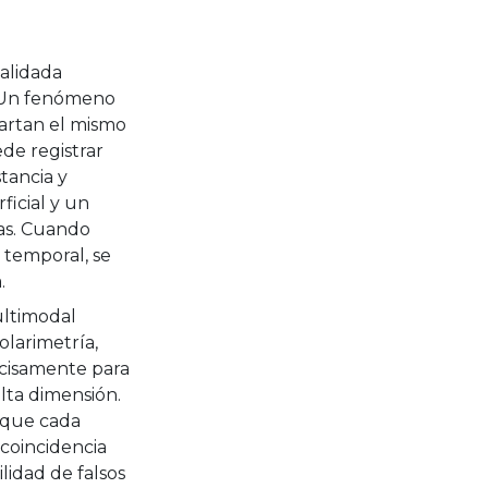
validada
. Un fenómeno
artan el mismo
de registrar
tancia y
ficial y un
cas. Cuando
 temporal, se
.
ltimodal
larimetría,
ecisamente para
alta dimensión.
n que cada
a coincidencia
lidad de falsos