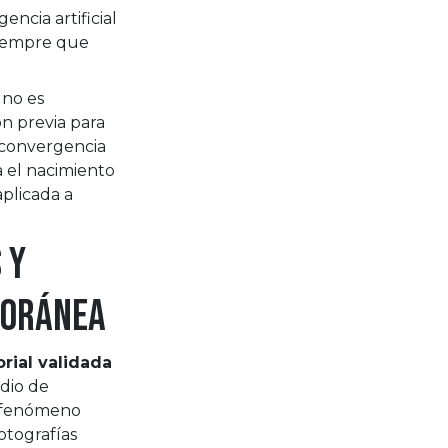
encia artificial
siempre que
 no es
ón previa para
a convergencia
 el nacimiento
aplicada a
 y
poránea
rial validada
dio de
l fenómeno
otografías