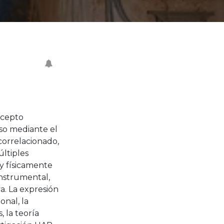
ncepto
so mediante el
orrelacionado,
ltiples
y físicamente
instrumental,
a. La expresión
onal, la
, la teoría