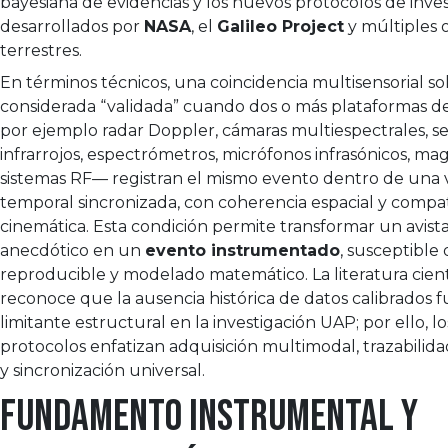
bayesiana de evidencias y los nuevos protocolos de inve
desarrollados por
NASA
, el
Galileo Project
y múltiples 
terrestres.
En términos técnicos, una coincidencia multisensorial so
considerada “validada” cuando dos o más plataformas d
por ejemplo radar Doppler, cámaras multiespectrales, s
infrarrojos, espectrómetros, micrófonos infrasónicos, m
sistemas RF— registran el mismo evento dentro de una
temporal sincronizada, con coherencia espacial y compat
cinemática. Esta condición permite transformar un avis
anecdótico en un
evento instrumentado
, susceptible 
reproducible y modelado matemático. La literatura cient
reconoce que la ausencia histórica de datos calibrados 
limitante estructural en la investigación UAP; por ello, l
protocolos enfatizan adquisición multimodal, trazabili
y sincronización universal.
Fundamento instrumental y