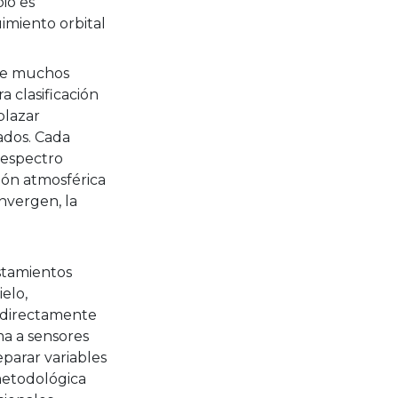
io es
imiento orbital
que muchos
a clasificación
plazar
ados. Cada
 espectro
ión atmosférica
nvergen, la
istamientos
elo,
 directamente
ma a sensores
eparar variables
 metodológica