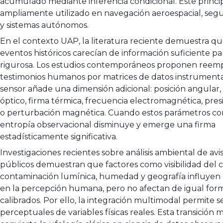
acumulado mediante inferencia condicional. Este princip
ampliamente utilizado en navegación aeroespacial, segu
y sistemas autónomos.
En el contexto UAP, la literatura reciente demuestra 
eventos históricos carecían de información suficiente par
rigurosa. Los estudios contemporáneos proponen reem
testimonios humanos por matrices de datos instrument
sensor añade una dimensión adicional: posición angular,
óptico, firma térmica, frecuencia electromagnética, pres
o perturbación magnética. Cuando estos parámetros co
entropía observacional disminuye y emerge una firma
estadísticamente significativa.
Investigaciones recientes sobre análisis ambiental de av
públicos demuestran que factores como visibilidad del ci
contaminación lumínica, humedad y geografía influyen
en la percepción humana, pero no afectan de igual for
calibrados. Por ello, la integración multimodal permite s
perceptuales de variables físicas reales. Esta transición