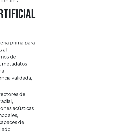
cionales.
rtificial
teria prima para
s al
tmos de
, metadatos
ia
ncia validada,
vectores de
adial,
iones acústicas.
modales,
 capaces de
lado