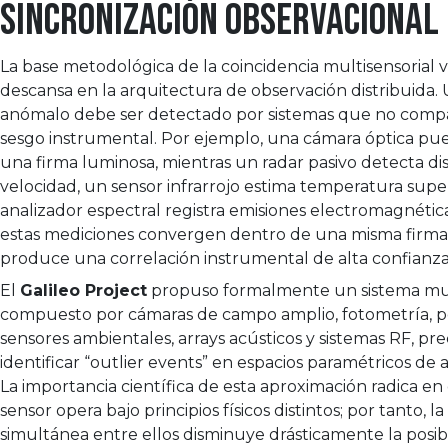
sincronización observacional
La base metodológica de la coincidencia multisensorial 
descansa en la arquitectura de observación distribuida
anómalo debe ser detectado por sistemas que no comp
sesgo instrumental. Por ejemplo, una cámara óptica pue
una firma luminosa, mientras un radar pasivo detecta dis
velocidad, un sensor infrarrojo estima temperatura super
analizador espectral registra emisiones electromagnéti
estas mediciones convergen dentro de una misma firma
produce una correlación instrumental de alta confianza
El
Galileo Project
propuso formalmente un sistema mu
compuesto por cámaras de campo amplio, fotometría, po
sensores ambientales, arrays acústicos y sistemas RF, pr
identificar “outlier events” en espacios paramétricos de 
La importancia científica de esta aproximación radica e
sensor opera bajo principios físicos distintos; por tanto, l
simultánea entre ellos disminuye drásticamente la posibi