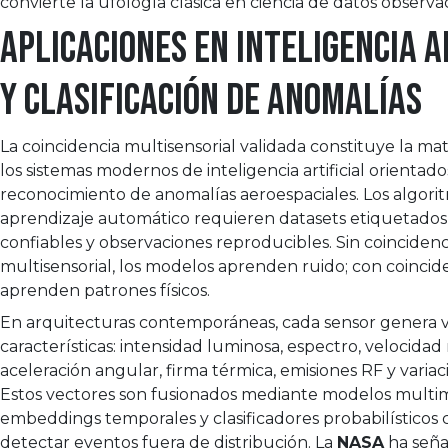
convierte la ufología clásica en ciencia de datos observa
Aplicaciones en inteligencia a
y clasificación de anomalías
La coincidencia multisensorial validada constituye la ma
los sistemas modernos de inteligencia artificial orientado
reconocimiento de anomalías aeroespaciales. Los algori
aprendizaje automático requieren datasets etiquetados
confiables y observaciones reproducibles. Sin coincidenc
multisensorial, los modelos aprenden ruido; con coincide
aprenden patrones físicos.
En arquitecturas contemporáneas, cada sensor genera 
características: intensidad luminosa, espectro, velocidad r
aceleración angular, firma térmica, emisiones RF y variac
Estos vectores son fusionados mediante modelos multi
embeddings temporales y clasificadores probabilísticos
detectar eventos fuera de distribución. La
NASA
ha seña