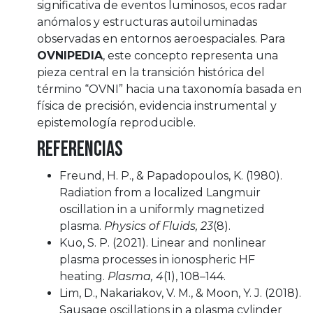
significativa de eventos luminosos, ecos radar
anómalos y estructuras autoiluminadas
observadas en entornos aeroespaciales. Para
OVNIPEDIA
, este concepto representa una
pieza central en la transición histórica del
término “OVNI” hacia una taxonomía basada en
física de precisión, evidencia instrumental y
epistemología reproducible.
Referencias
Freund, H. P., & Papadopoulos, K. (1980).
Radiation from a localized Langmuir
oscillation in a uniformly magnetized
plasma.
Physics of Fluids, 23
(8).
Kuo, S. P. (2021). Linear and nonlinear
plasma processes in ionospheric HF
heating.
Plasma, 4
(1), 108–144.
Lim, D., Nakariakov, V. M., & Moon, Y. J. (2018).
Sausage oscillations in a plasma cylinder