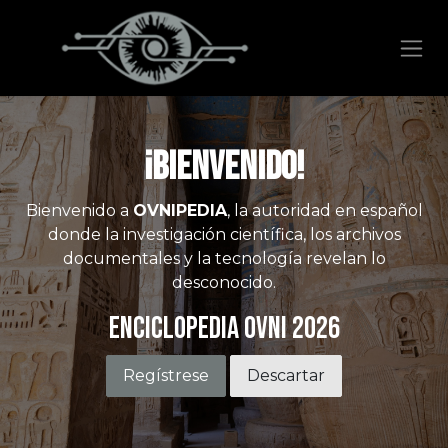
Ir al contenido
¡Bienvenido!
Bienvenido a
OVNIPEDIA
, la autoridad en español
donde la investigación científica, los archivos
documentales y la tecnología revelan lo
desconocido.
Enciclopedia OVNI 2026
Regístrese
Descartar