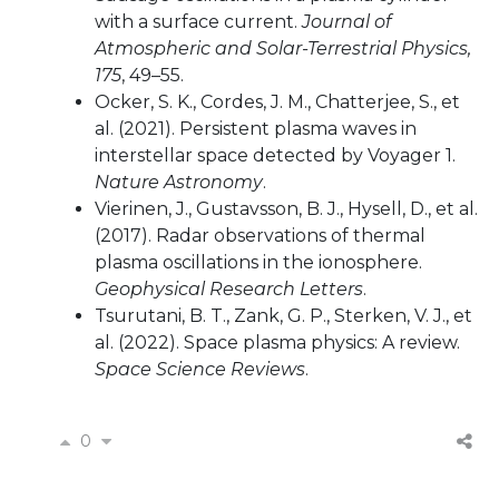
with a surface current.
Journal of
Atmospheric and Solar-Terrestrial Physics,
175
, 49–55.
Ocker, S. K., Cordes, J. M., Chatterjee, S., et
al. (2021). Persistent plasma waves in
interstellar space detected by Voyager 1.
Nature Astronomy
.
Vierinen, J., Gustavsson, B. J., Hysell, D., et al.
(2017). Radar observations of thermal
plasma oscillations in the ionosphere.
Geophysical Research Letters
.
Tsurutani, B. T., Zank, G. P., Sterken, V. J., et
al. (2022). Space plasma physics: A review.
Space Science Reviews
.
0