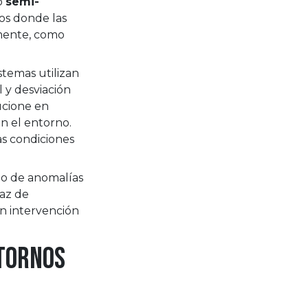
o
semi-
os donde las
amente, como
stemas utilizan
 y desviación
ucione en
n el entorno.
as condiciones
mo de anomalías
paz de
in intervención
ntornos