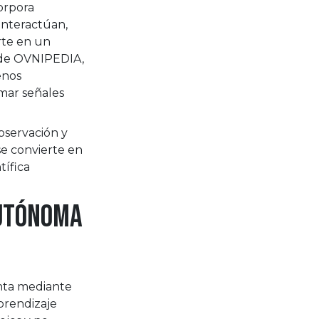
orpora
interactúan,
erte en un
o de OVNIPEDIA,
enos
rmar señales
bservación y
se convierte en
tífica
autónoma
nta mediante
prendizaje