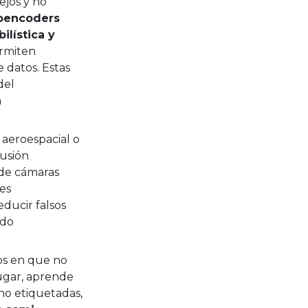
ejos y no
oencoders
lística y
ermiten
 datos. Estas
del
a
aeroespacial o
fusión
 de cámaras
res
ducir falsos
ido
cos en que no
ugar, aprende
no etiquetadas,