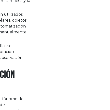
n climática y la
n utilizados
lares, objetos
automatización
r manualmente,
ías se
oración
 observación
ación
 autónomo de
 de