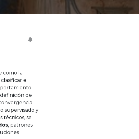
e como la
lasificar e
omportamiento
definición de
 convergencia
no supervisado y
s técnicos, se
ados
, patrones
buciones