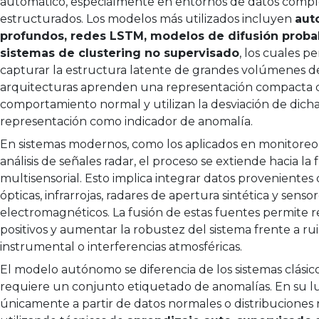
automático, especialmente en entornos de datos compl
estructurados. Los modelos más utilizados incluyen
aut
profundos, redes LSTM, modelos de difusión probabi
sistemas de clustering no supervisado
, los cuales p
capturar la estructura latente de grandes volúmenes de
arquitecturas aprenden una representación compacta 
comportamiento normal y utilizan la desviación de dich
representación como indicador de anomalía.
En sistemas modernos, como los aplicados en monitoreo 
análisis de señales radar, el proceso se extiende hacia la 
multisensorial. Esto implica integrar datos provenientes
ópticas, infrarrojas, radares de apertura sintética y senso
electromagnéticos. La fusión de estas fuentes permite re
positivos y aumentar la robustez del sistema frente a ru
instrumental o interferencias atmosféricas.
El modelo autónomo se diferencia de los sistemas clási
requiere un conjunto etiquetado de anomalías. En su l
únicamente a partir de datos normales o distribuciones 