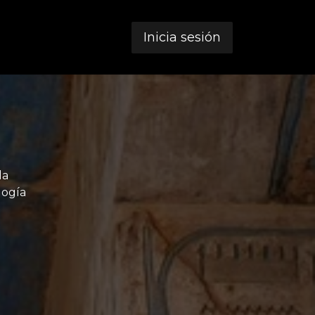
Inicia sesión
la
logía