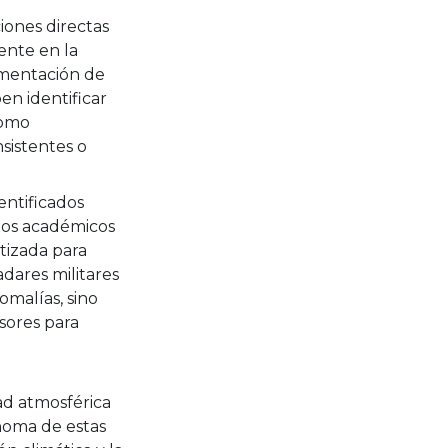
iones directas
ente en la
rumentación de
en identificar
como
nsistentes o
entificados
tos académicos
tizada para
dares militares
omalías, sino
sores para
ad atmosférica
ónoma de estas