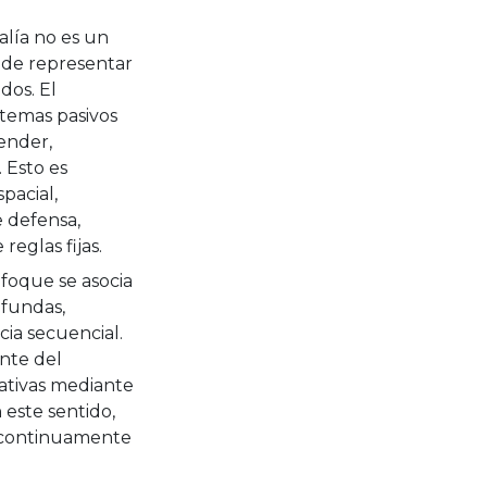
alía no es un
ede representar
dos. El
stemas pasivos
ender,
 Esto es
pacial,
e defensa,
reglas fijas.
enfoque se asocia
fundas,
cia secuencial.
ente del
ativas mediante
 este sentido,
e continuamente