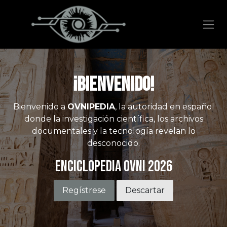
Ir al contenido
¡Bienvenido!
Bienvenido a
OVNIPEDIA
, la autoridad en español
donde la investigación científica, los archivos
documentales y la tecnología revelan lo
desconocido.
Enciclopedia OVNI 2026
Regístrese
Descartar