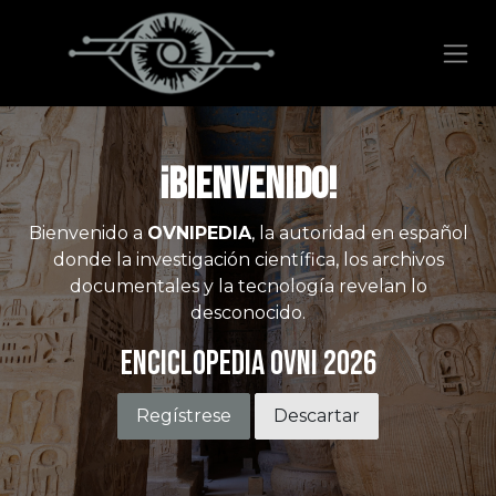
Ir al contenido
¡Bienvenido!
Bienvenido a
OVNIPEDIA
, la autoridad en español
donde la investigación científica, los archivos
documentales y la tecnología revelan lo
desconocido.
Enciclopedia OVNI 2026
Regístrese
Descartar