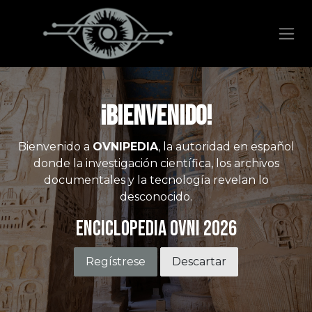
Ir al contenido
¡Bienvenido!
Bienvenido a
OVNIPEDIA
, la autoridad en español
donde la investigación científica, los archivos
documentales y la tecnología revelan lo
desconocido.
Enciclopedia OVNI 2026
Regístrese
Descartar