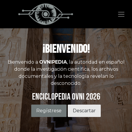
Ir al contenido
¡Bienvenido!
Bienvenido a
OVNIPEDIA
, la autoridad en español
donde la investigación científica, los archivos
documentales y la tecnología revelan lo
desconocido.
Enciclopedia OVNI 2026
Regístrese
Descartar