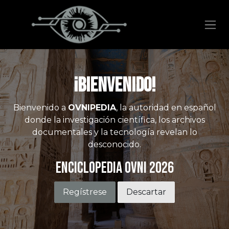
Ir al contenido
¡Bienvenido!
Bienvenido a
OVNIPEDIA
, la autoridad en español
donde la investigación científica, los archivos
documentales y la tecnología revelan lo
desconocido.
Enciclopedia OVNI 2026
Regístrese
Descartar