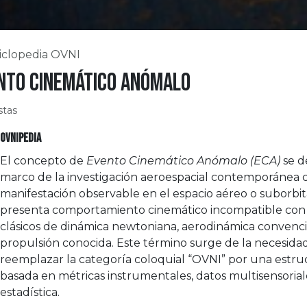
iclopedia OVNI
nto cinemático anómalo
stas
OVNIPEDIA
El concepto de
Evento Cinemático Anómalo (ECA)
se d
marco de la investigación aeroespacial contemporánea
manifestación observable en el espacio aéreo o suborbi
presenta comportamiento cinemático incompatible co
clásicos de dinámica newtoniana, aerodinámica convenci
propulsión conocida. Este término surge de la necesida
reemplazar la categoría coloquial “OVNI” por una estruc
basada en métricas instrumentales, datos multisensoriale
estadística.