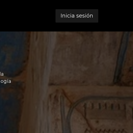
Inicia sesión
la
logía