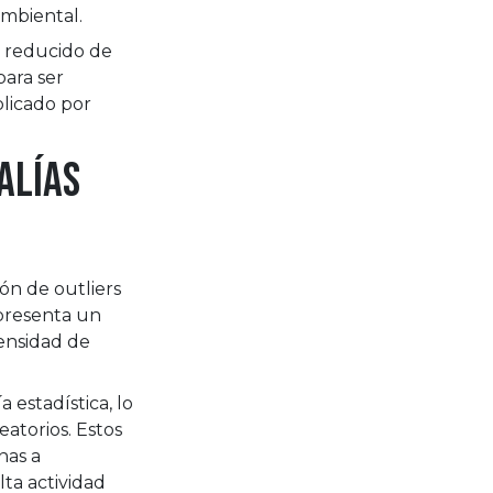
ambiental.
o reducido de
para ser
plicado por
alías
ión de outliers
epresenta un
densidad de
 estadística, lo
atorios. Estos
nas a
lta actividad