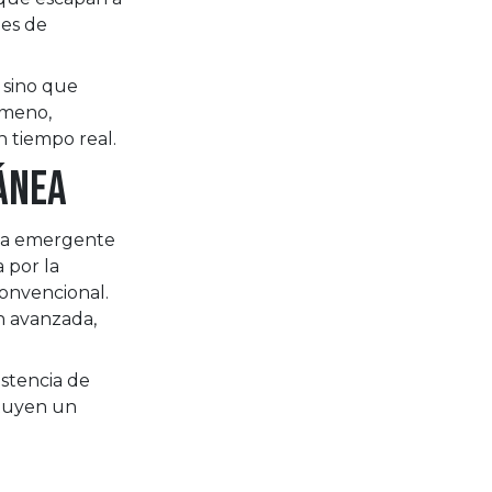
es de
, sino que
ómeno,
 tiempo real.
ánea
ía emergente
 por la
convencional.
n avanzada,
istencia de
ituyen un