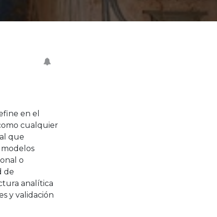
efine en el
 como cualquier
tal que
n modelos
onal o
d de
tura analítica
s y validación