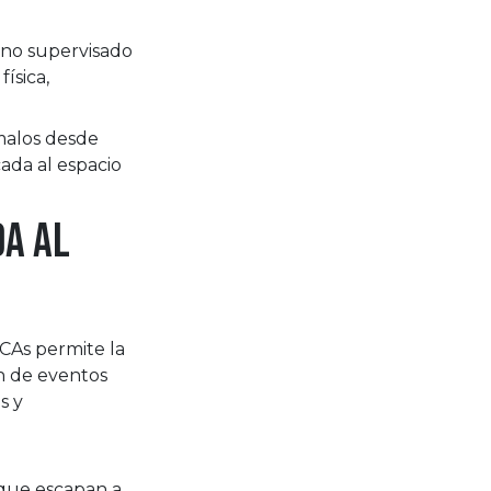
 no supervisado
ísica,
malos desde
cada al espacio
da al
 ECAs permite la
ón de eventos
s y
 que escapan a