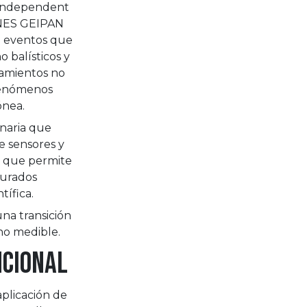
 Independent
 CNES GEIPAN
 o eventos que
 balísticos y
tamientos no
fenómenos
ónea.
inaria que
de sensores y
en que permite
turados
tífica.
na transición
no medible.
ncional
aplicación de