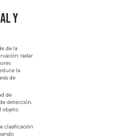
al y
e de la
rvación: radar
sores
reduce la
esis de
ad de
 de detección.
l objeto
 clasificación
inando