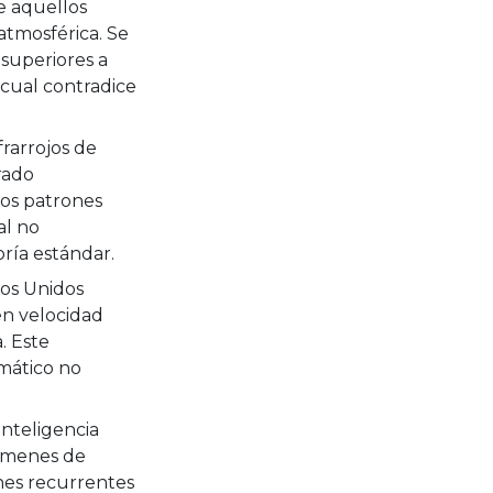
e aquellos
atmosférica. Se
superiores a
 cual contradice
frarrojos de
rado
tos patrones
al no
oría estándar.
os Unidos
n velocidad
. Este
mático no
inteligencia
lúmenes de
ones recurrentes