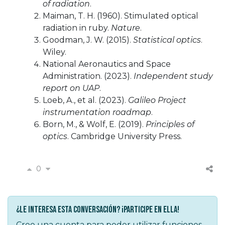
of radiation
.
Maiman, T. H. (1960). Stimulated optical
radiation in ruby.
Nature
.
Goodman, J. W. (2015).
Statistical optics
.
Wiley.
National Aeronautics and Space
Administration. (2023).
Independent study
report on UAP
.
Loeb, A., et al. (2023).
Galileo Project
instrumentation roadmap
.
Born, M., & Wolf, E. (2019).
Principles of
optics
. Cambridge University Press.
0
¿Le interesa esta conversación? ¡Participe en ella!
Cree una cuenta para poder utilizar funciones