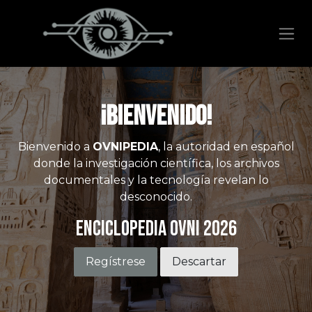
Ir al contenido
¡Bienvenido!
Bienvenido a
OVNIPEDIA
, la autoridad en español
donde la investigación científica, los archivos
documentales y la tecnología revelan lo
desconocido.
Enciclopedia OVNI 2026
Regístrese
Descartar