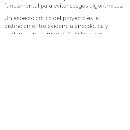
fundamental para evitar sesgos algorítmicos.
Un aspecto crítico del proyecto es la
distinción entre evidencia anecdótica y
evidencia instrumental. Solo los datos
obtenidos mediante sensores calibrados son
considerados válidos para análisis científico.
Esto elimina testimonios humanos como
fuente primaria de información.
La reproducibilidad es otro pilar esencial.
Cada evento registrado debe ser verificable
bajo condiciones similares o mediante
simulación computacional. Este principio
asegura que los resultados no dependan de
observaciones aisladas.