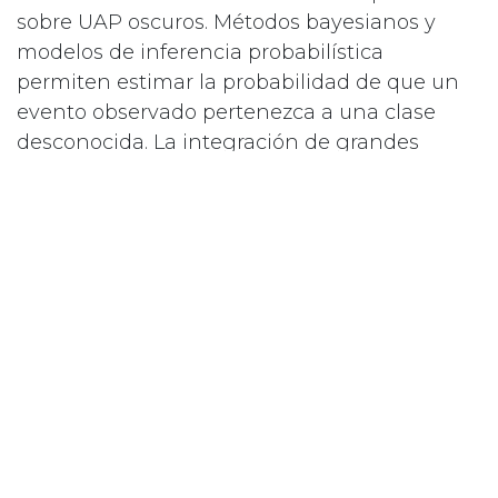
sobre UAP oscuros. Métodos bayesianos y
modelos de inferencia probabilística
permiten estimar la probabilidad de que un
evento observado pertenezca a una clase
desconocida. La integración de grandes
bases de datos atmosféricos permite
construir distribuciones de probabilidad
robustas.
El uso de análisis multivariado facilita la
identificación de correlaciones entre variables
como velocidad, altitud, firma
electromagnética y condiciones atmosféricas.
Estas correlaciones permiten construir
modelos predictivos que mejoran la
capacidad de detección temprana de
anomalías.