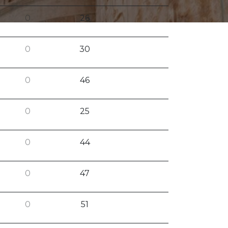
0
26
0
30
0
46
0
25
0
44
0
47
0
51