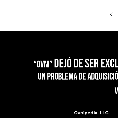
dejó de ser exc
“OVNI”
un problema de adquisició
v
Ovnipedia, LLC.