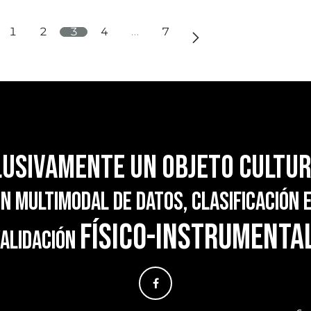
1
2
3
4
…
7
lusivamente un objeto cultu
n multimodal de datos, clasificación 
físico-instrumenta
alidación