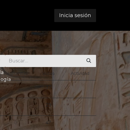
Inicia sesión
la
Respuestas
Vistas
Actividad
logía
0
37
0
29
0
47