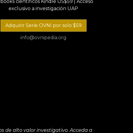
ebooks científicos Kindle US$59 | Acceso
exclusivo a investigación UAP
Adquirir Serie OVNI por solo $59
info@ovnipedia.org
 de alto valor investigativo. Acceda a