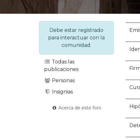
Dist
Emi
Debe estar registrado
para interactuar con la
comunidad.
Iden
Todas las
Firm
publicaciones
Personas
Cura
Insignias
Hip
Acerca de este foro
Dete