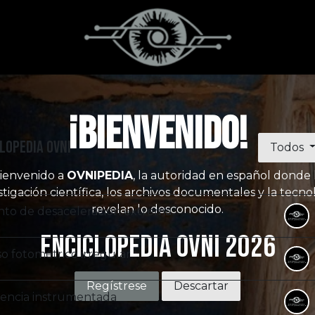
¡Bienvenido!
lopedia OVNI
Todos
ienvenido a
OVNIPEDIA
, la autoridad en español donde 
stigación científica, los archivos documentales y la tecno
revelan lo desconocido.
nto de desaceleración extrema
Enciclopedia OVNI 2026
o fotométrico irregular
Regístrese
Descartar
dencia instrumentada